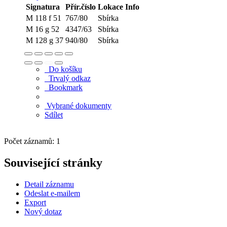
Signatura
Přír.číslo
Lokace
Info
M 118 f 51
767/80
Sbírka
M 16 g 52
4347/63
Sbírka
M 128 g 37
940/80
Sbírka
Do košíku
Trvalý odkaz
Bookmark
Vybrané dokumenty
Sdílet
Počet záznamů: 1
Související stránky
Detail záznamu
Odeslat e-mailem
Export
Nový dotaz