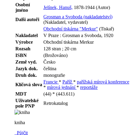
Osobní
Jelínek, Hanuš,
1878-1944 (Autor)
jméno
Grosman a Svoboda (nakladatelství)
Další autoři
(Nakladatel, vydavatel)
Obchodní tiskárna "Merkur"
(Tiskař)
Nakladatel
V Praze : Grosman a Svoboda, 1920
Výrobce
Obchodní tiskárna Merkur
Rozsah
128 stran ; 20 cm
ISBN
(Brožováno)
Země vyd.
Česko
Jazyk dok.
čeština
Druh dok.
monografie
Francie
*
Paříž
*
pařížská mírová konference
Klíčová slova
*
mírová jednání
*
reportáže
MDT
(44) * (443.611)
Uživatelské
Retrokatalog
pole PNP
kniha
Půjčit