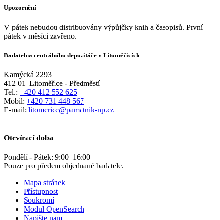
Upozornění
V pátek nebudou distribuovány výpůjčky knih a časopisů. První
pátek v měsíci zavřeno.
Badatelna centrálního depozitáře v Litoměřicích
Kamýcká 2293
412 01
Litoměřice - Předměstí
Tel.:
+420 412 552 625
Mobil:
+420 731 448 567
E-mail:
litomerice@pamatnik-np.cz
Otevírací doba
Pondělí - Pátek:
9:00
–
16:00
Pouze pro předem objednané badatele.
Mapa stránek
Přístupnost
Soukromí
Modul OpenSearch
Napište nám