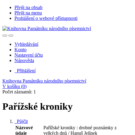
Přejít na obsah
Přejít na menu
Prohlášení o webové přístupnosti
Vyhledávání
Konto
Nastavení účtu
Nápověda
Přihlášení
Knihovna Památníku národního písemnictví
V košíku (
0
)
Počet záznamů: 1
Pařížské kroniky
Půjčit
Názvové
Pařížské kroniky : drobné poznámky z
údaje
velkých dnů / Hanuš Jelínek