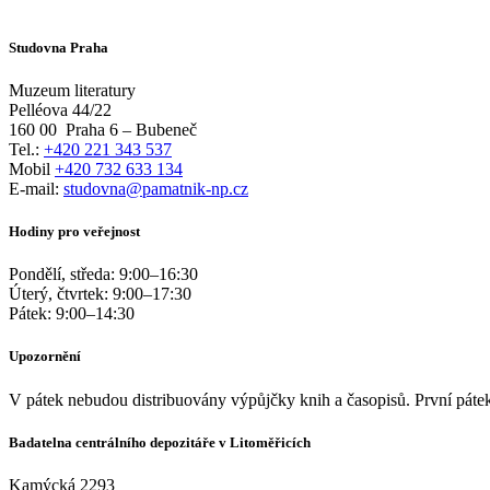
Studovna Praha
Muzeum literatury
Pelléova 44/22
160 00
Praha 6 – Bubeneč
Tel.:
+420 221 343 537
Mobil
+420 732 633 134
E-mail:
studovna@pamatnik-np.cz
Hodiny pro veřejnost
Pondělí, středa:
9:00
–
16:30
Úterý, čtvrtek:
9:00
–
17:30
Pátek:
9:00
–
14:30
Upozornění
V pátek nebudou distribuovány výpůjčky knih a časopisů. První pátek
Badatelna centrálního depozitáře v Litoměřicích
Kamýcká 2293