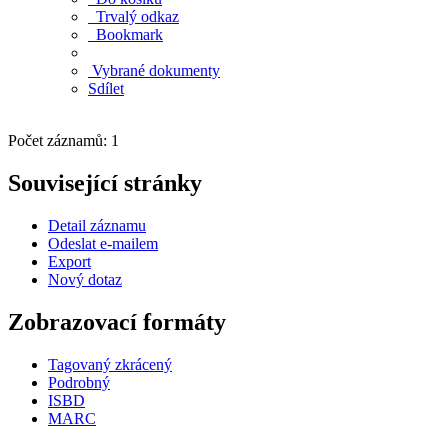
Trvalý odkaz
Bookmark
Vybrané dokumenty
Sdílet
Počet záznamů: 1
Související stránky
Detail záznamu
Odeslat e-mailem
Export
Nový dotaz
Zobrazovací formáty
Tagovaný zkrácený
Podrobný
ISBD
MARC