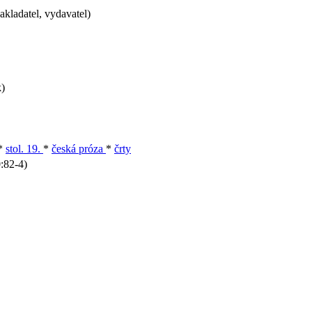
kladatel, vydavatel)
k)
*
stol. 19.
*
česká próza
*
črty
:82-4)