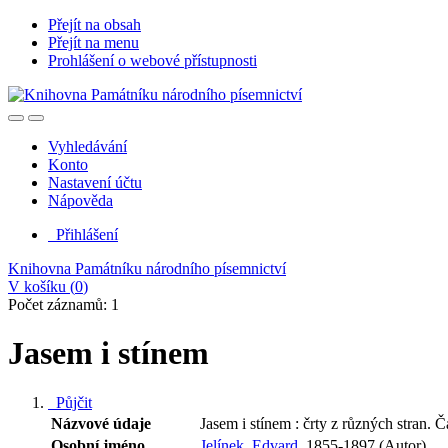
Přejít na obsah
Přejít na menu
Prohlášení o webové přístupnosti
Vyhledávání
Konto
Nastavení účtu
Nápověda
Přihlášení
Knihovna Památníku národního písemnictví
V košíku (
0
)
Počet záznamů: 1
Jasem i stínem
Půjčit
Názvové údaje
Jasem i stínem : črty z různých stran. Č
Osobní jméno
Jelínek, Edvard,
1855-1897 (Autor)