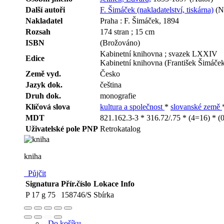
Další autoři
F. Šimáček (nakladatelství, tiskárna)
(Na
Nakladatel
Praha : F. Šimáček, 1894
Rozsah
174 stran ; 15 cm
ISBN
(Brožováno)
Kabinetní knihovna ; svazek LXXIV
Edice
Kabinetní knihovna (František Šimáče
Země vyd.
Česko
Jazyk dok.
čeština
Druh dok.
monografie
Klíčová slova
kultura a společnost
*
slovanské země
MDT
821.162.3-3 * 316.72/.75 * (4=16) * (0
Uživatelské pole PNP
Retrokatalog
kniha
Půjčit
Signatura
Přír.číslo
Lokace
Info
P 17 g 75
158746/S
Sbírka
Do košíku