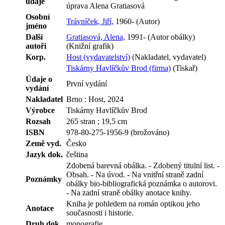
údaje
úprava Alena Gratiasová
Osobní
Trávníček, Jiří,
1960- (Autor)
jméno
Další
Gratiasová, Alena,
1991- (Autor obálky)
autoři
(Knižní grafik)
Korp.
Host (vydavatelství)
(Nakladatel, vydavatel)
Tiskárny Havlíčkův Brod (firma)
(Tiskař)
Údaje o
První vydání
vydání
Nakladatel
Brno : Host, 2024
Výrobce
Tiskárny Havlíčkův Brod
Rozsah
265 stran ; 19,5 cm
ISBN
978-80-275-1956-9 (brožováno)
Země vyd.
Česko
Jazyk dok.
čeština
Zdobená barevná obálka. - Zdobený titulní list. -
Obsah. - Na úvod. - Na vnitřní straně zadní
Poznámky
obálky bio-bibliografická poznámka o autorovi.
- Na zadní straně obálky anotace knihy.
Kniha je pohledem na román optikou jeho
Anotace
současnosti i historie.
Druh dok.
monografie