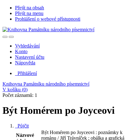
Přejít na obsah
Přejít na menu
Prohlášení o webové přístupnosti
Vyhledávání
Konto
Nastavení účtu
Nápověda
Přihlášení
Knihovna Památníku národního písemnictví
V košíku (
0
)
Počet záznamů: 1
Být Homérem po Joyceovi
Půjčit
Být Homérem po Joyceovi : poznámky k
Názvové
románu / Jiří Trávníček ; obálka a grafická