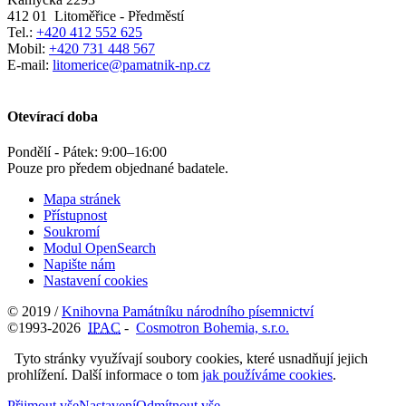
412 01
Litoměřice - Předměstí
Tel.:
+420 412 552 625
Mobil:
+420 731 448 567
E-mail:
litomerice@pamatnik-np.cz
Otevírací doba
Pondělí - Pátek:
9:00
–
16:00
Pouze pro předem objednané badatele.
Mapa stránek
Přístupnost
Soukromí
Modul OpenSearch
Napište nám
Nastavení cookies
© 2019 /
Knihovna Památníku národního písemnictví
©1993-2026
IPAC
-
Cosmotron Bohemia, s.r.o.
Tyto stránky využívají soubory cookies, které usnadňují jejich
prohlížení. Další informace o tom
jak používáme cookies
.
Přijmout vše
Nastavení
Odmítnout vše