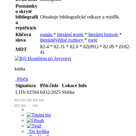
Poznámky
o skryté
bibliografii
Obsahuje bibliografické odkazy a rejstřík.
a
rejstřících
Klíčová
román
*
literární teorie
*
literární historie
*
slova
literárněvědné rozbory
*
eseje
82-4 * 82-31 * 82.0 * 82(091) * 82.09 * (0:82-
MDT
4)
kniha
Půjčit
Signatura
Přír.číslo
Lokace
Info
LITb 02594
0432/2025
Sbírka
Do košíku