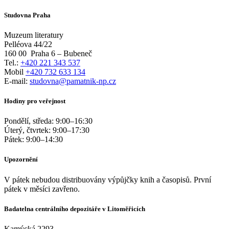
Studovna Praha
Muzeum literatury
Pelléova 44/22
160 00
Praha 6 – Bubeneč
Tel.:
+420 221 343 537
Mobil
+420 732 633 134
E-mail:
studovna@pamatnik-np.cz
Hodiny pro veřejnost
Pondělí, středa:
9:00
–
16:30
Úterý, čtvrtek:
9:00
–
17:30
Pátek:
9:00
–
14:30
Upozornění
V pátek nebudou distribuovány výpůjčky knih a časopisů. První
pátek v měsíci zavřeno.
Badatelna centrálního depozitáře v Litoměřicích
Kamýcká 2293