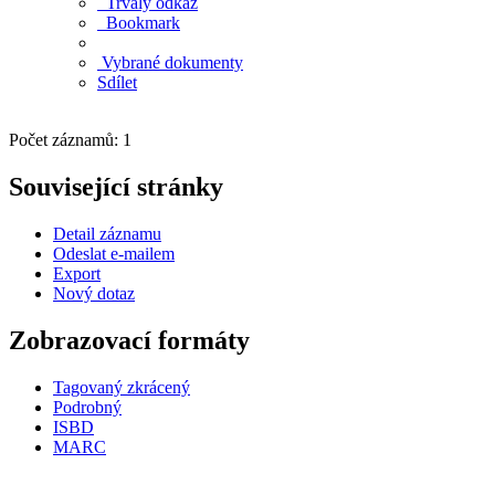
Trvalý odkaz
Bookmark
Vybrané dokumenty
Sdílet
Počet záznamů: 1
Související stránky
Detail záznamu
Odeslat e-mailem
Export
Nový dotaz
Zobrazovací formáty
Tagovaný zkrácený
Podrobný
ISBD
MARC