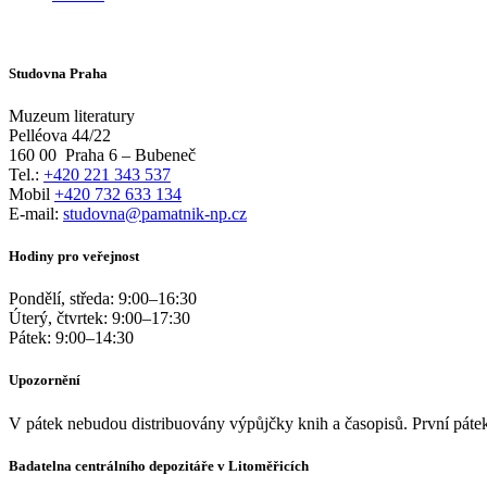
Studovna Praha
Muzeum literatury
Pelléova 44/22
160 00
Praha 6 – Bubeneč
Tel.:
+420 221 343 537
Mobil
+420 732 633 134
E-mail:
studovna@pamatnik-np.cz
Hodiny pro veřejnost
Pondělí, středa:
9:00
–
16:30
Úterý, čtvrtek:
9:00
–
17:30
Pátek:
9:00
–
14:30
Upozornění
V pátek nebudou distribuovány výpůjčky knih a časopisů. První pátek
Badatelna centrálního depozitáře v Litoměřicích