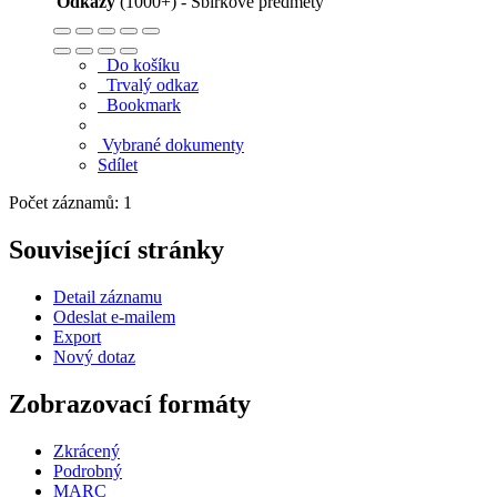
Odkazy
(1000+) - Sbírkové předměty
Do košíku
Trvalý odkaz
Bookmark
Vybrané dokumenty
Sdílet
Počet záznamů: 1
Související stránky
Detail záznamu
Odeslat e-mailem
Export
Nový dotaz
Zobrazovací formáty
Zkrácený
Podrobný
MARC