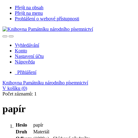
Přejít na obsah
Přejít na menu
Prohlášení o webové přístupnosti
Vyhledávání
Konto
Nastavení účtu
Nápověda
Přihlášení
Knihovna Památníku národního písemnictví
V košíku (
0
)
Počet záznamů: 1
papír
Heslo
papír
Druh
Materiál