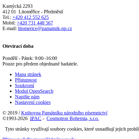
Kamýcká 2293
412 01
Litoměřice - Předměstí
Tel.:
+420 412 552 625
Mobil:
+420 731 448 567
E-mail:
litomerice@pamatnik-np.cz
Otevírací doba
Pondělí - Pátek:
9:00
–
16:00
Pouze pro předem objednané badatele.
Mapa stránek
Přístupnost
Soukromí
Modul OpenSearch
Napište nám
Nastavení cookies
© 2019 /
Knihovna Památníku národního písemnictví
©1993-2026
IPAC
-
Cosmotron Bohemia, s.r.o.
Tyto stránky využívají soubory cookies, které usnadňují jejich prohl