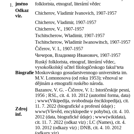
jméno
folklorista, etnograf, literární vědec
Odkaz
Chicherov, Vladimir Ivanovich, 1907-1957
viz.
Chicherov, Vladimir, 1907-1957
Chicherov, V., 1907-1957
Tschitscherow, Wladimir, 1907-1957
Tschitscherow, Wladimir Iwanowitsch, 1907-1957
Čičerov, V. I., 1907-1957
Чичеров, Владимир Иванович, 1907-1957
Ruský folklorista, etnograf, literární vědec,
vysokoškolský učitel filologičeskogo fakul‘teta
Biografie
Moskovskogo gosudarstvennogo universiteta im.
M.V. Lomonosova (od roku 1953); věnoval se
dějinám a etnografii ruského národa.
Bazanov, V. G. - Čičerov, V. I.: Istoričeskije pesni,
1956 ; RSL, cit. 4. 10. 2012 (autoritní forma, data)
; www(Vikipedija, svobodnaja ènciklopedija), cit.
11. 7. 2022 (biografické a profesní údaje) ;
Zdroj
www(Vševěd, encyklopedie v pohybu), cit. 4. 10.
inf.
2012 (data, biografické údaje) ; www(wikidata),
cit. 11. 7. 2022 (odkaz viz) ; LC (Names), cit. 4.
10. 2012 (odkazy viz) ; DNB, cit. 4. 10. 2012
(odkazy viz)