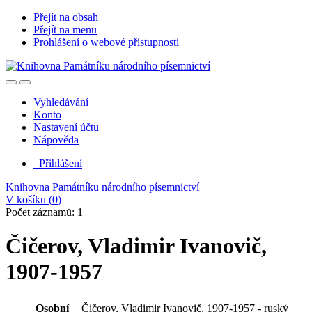
Přejít na obsah
Přejít na menu
Prohlášení o webové přístupnosti
Vyhledávání
Konto
Nastavení účtu
Nápověda
Přihlášení
Knihovna Památníku národního písemnictví
V košíku (
0
)
Počet záznamů: 1
Čičerov, Vladimir Ivanovič,
1907-1957
Osobní
Čičerov, Vladimir Ivanovič, 1907-1957 - ruský