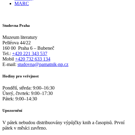
MARC
Studovna Praha
Muzeum literatury
Pelléova 44/22
160 00
Praha 6 – Bubeneč
Tel.:
+420 221 343 537
Mobil
+420 732 633 134
E-mail:
studovna@pamatnik-np.cz
Hodiny pro veřejnost
Pondělí, středa:
9:00
–
16:30
Úterý, čtvrtek:
9:00
–
17:30
Pátek:
9:00
–
14:30
Upozornění
V pátek nebudou distribuovány výpůjčky knih a časopisů. První
pátek v měsíci zavřeno.