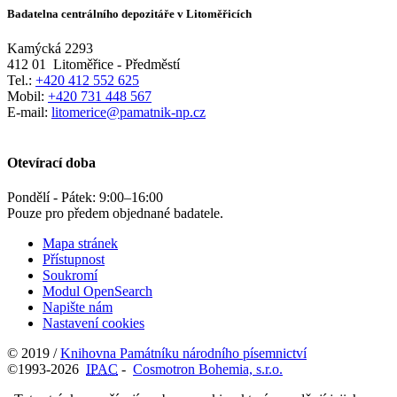
Badatelna centrálního depozitáře v Litoměřicích
Kamýcká 2293
412 01
Litoměřice - Předměstí
Tel.:
+420 412 552 625
Mobil:
+420 731 448 567
E-mail:
litomerice@pamatnik-np.cz
Otevírací doba
Pondělí - Pátek:
9:00
–
16:00
Pouze pro předem objednané badatele.
Mapa stránek
Přístupnost
Soukromí
Modul OpenSearch
Napište nám
Nastavení cookies
© 2019 /
Knihovna Památníku národního písemnictví
©1993-2026
IPAC
-
Cosmotron Bohemia, s.r.o.