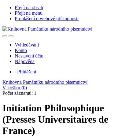
Přejít na obsah
Přejít na menu
Prohlášení o webové přístupnosti
Vyhledávání
Konto
Nastavení účtu
Nápověda
Přihlášení
Knihovna Památníku národního písemnictví
V košíku (
0
)
Počet záznamů: 1
Initiation Philosophique
(Presses Universitaires de
France)