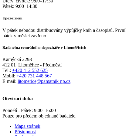
Úterý, čtvrtek:
9:00
–
17:30
Pátek:
9:00
–
14:30
Upozornění
V pátek nebudou distribuovány výpůjčky knih a časopisů. První
pátek v měsíci zavřeno.
Badatelna centrálního depozitáře v Litoměřicích
Kamýcká 2293
412 01
Litoměřice - Předměstí
Tel.:
+420 412 552 625
Mobil:
+420 731 448 567
E-mail:
litomerice@pamatnik-np.cz
Otevírací doba
Pondělí - Pátek:
9:00
–
16:00
Pouze pro předem objednané badatele.
Mapa stránek
Přístupnost