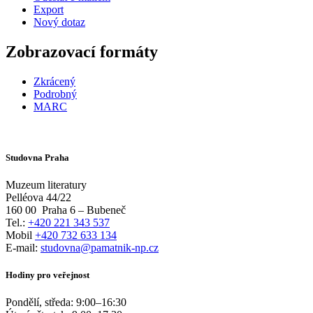
Export
Nový dotaz
Zobrazovací formáty
Zkrácený
Podrobný
MARC
Studovna Praha
Muzeum literatury
Pelléova 44/22
160 00
Praha 6 – Bubeneč
Tel.:
+420 221 343 537
Mobil
+420 732 633 134
E-mail:
studovna@pamatnik-np.cz
Hodiny pro veřejnost
Pondělí, středa:
9:00
–
16:30