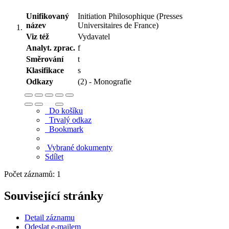
Unifikovaný
Initiation Philosophique (Presses
název
Universitaires de France)
Viz též
Vydavatel
Analyt. zprac.
f
Směrování
t
Klasifikace
s
Odkazy
(2) - Monografie
Do košíku
Trvalý odkaz
Bookmark
Vybrané dokumenty
Sdílet
Počet záznamů: 1
Související stránky
Detail záznamu
Odeslat e-mailem