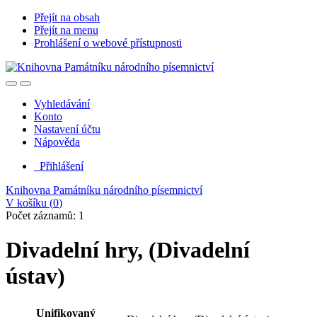
Přejít na obsah
Přejít na menu
Prohlášení o webové přístupnosti
Vyhledávání
Konto
Nastavení účtu
Nápověda
Přihlášení
Knihovna Památníku národního písemnictví
V košíku (
0
)
Počet záznamů: 1
Divadelní hry, (Divadelní
ústav)
Unifikovaný