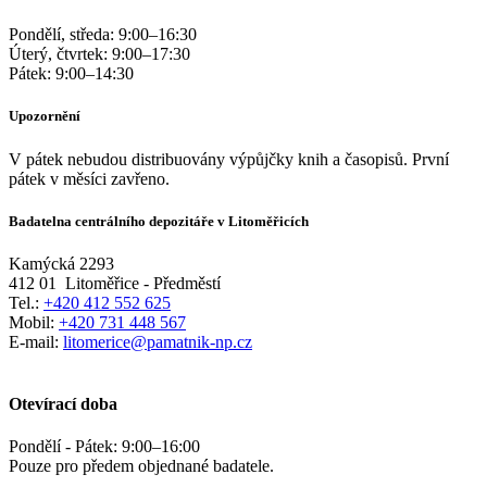
Pondělí, středa:
9:00
–
16:30
Úterý, čtvrtek:
9:00
–
17:30
Pátek:
9:00
–
14:30
Upozornění
V pátek nebudou distribuovány výpůjčky knih a časopisů. První
pátek v měsíci zavřeno.
Badatelna centrálního depozitáře v Litoměřicích
Kamýcká 2293
412 01
Litoměřice - Předměstí
Tel.:
+420 412 552 625
Mobil:
+420 731 448 567
E-mail:
litomerice@pamatnik-np.cz
Otevírací doba
Pondělí - Pátek:
9:00
–
16:00
Pouze pro předem objednané badatele.