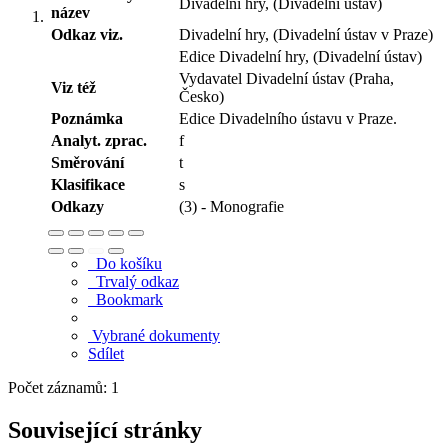
Divadelní hry, (Divadelní ústav)
název
Odkaz viz.
Divadelní hry, (Divadelní ústav v Praze)
Edice Divadelní hry, (Divadelní ústav)
Vydavatel Divadelní ústav (Praha,
Viz též
Česko)
Poznámka
Edice Divadelního ústavu v Praze.
Analyt. zprac.
f
Směrování
t
Klasifikace
s
Odkazy
(3) - Monografie
Do košíku
Trvalý odkaz
Bookmark
Vybrané dokumenty
Sdílet
Počet záznamů: 1
Související stránky