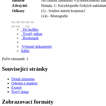
Historie
Na činnost zaniklého Východočeského nakla
Zdroj inf.
Halada, J.: Encyklopedie českých nakladat
Odkazy
(1) - Soubor autorit korporací
(14) - Monografie
Do košíku
Trvalý odkaz
Bookmark
Vybrané dokumenty
Sdílet
Počet záznamů: 1
Související stránky
Detail záznamu
Odeslat e-mailem
Export
Nový dotaz
Zobrazovací formáty