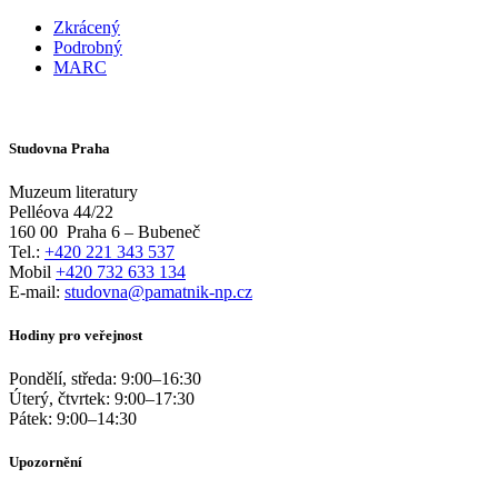
Zkrácený
Podrobný
MARC
Studovna Praha
Muzeum literatury
Pelléova 44/22
160 00
Praha 6 – Bubeneč
Tel.:
+420 221 343 537
Mobil
+420 732 633 134
E-mail:
studovna@pamatnik-np.cz
Hodiny pro veřejnost
Pondělí, středa:
9:00
–
16:30
Úterý, čtvrtek:
9:00
–
17:30
Pátek:
9:00
–
14:30
Upozornění