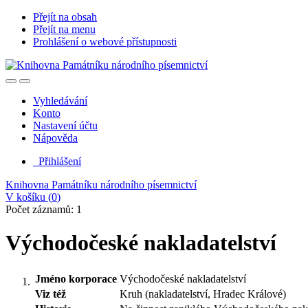
Přejít na obsah
Přejít na menu
Prohlášení o webové přístupnosti
Vyhledávání
Konto
Nastavení účtu
Nápověda
Přihlášení
Knihovna Památníku národního písemnictví
V košíku (
0
)
Počet záznamů: 1
Východočeské nakladatelství
Jméno korporace
Východočeské nakladatelství
Viz též
Kruh (nakladatelství, Hradec Králové)