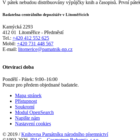
V pátek nebudou distribuovány výpůjčky knih a časopisů. První pátek
Badatelna centrálního depozitáře v Litoměřicích
Kamýcká 2293
412 01
Litoměřice - Předměstí
Tel.:
+420 412 552 625
Mobil:
+420 731 448 567
E-mail:
litomerice@pamatnik-np.cz
Otevírací doba
Pondělí - Pátek:
9:00
–
16:00
Pouze pro předem objednané badatele.
Mapa stránek
Přístupnost
Soukromí
Modul OpenSearch
Napište nám
Nastavení cookies
© 2019 /
Knihovna Památníku národního písemnictví
©1993-2026
IPAC
-
Cosmotron Bohemia, s.r.o.