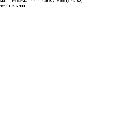
datelství navázalo Nakladatelství Kruh (1967-92).
elství 1949-2006