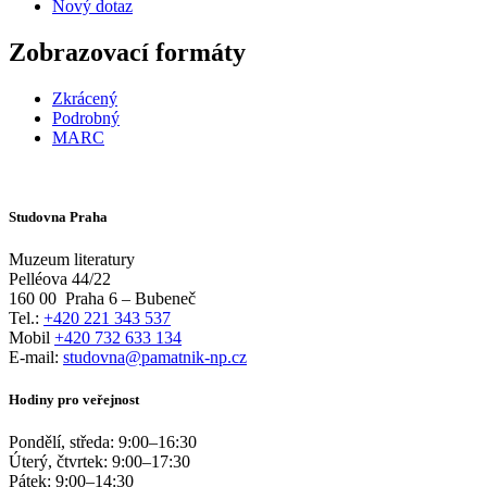
Nový dotaz
Zobrazovací formáty
Zkrácený
Podrobný
MARC
Studovna Praha
Muzeum literatury
Pelléova 44/22
160 00
Praha 6 – Bubeneč
Tel.:
+420 221 343 537
Mobil
+420 732 633 134
E-mail:
studovna@pamatnik-np.cz
Hodiny pro veřejnost
Pondělí, středa:
9:00
–
16:30
Úterý, čtvrtek:
9:00
–
17:30
Pátek:
9:00
–
14:30