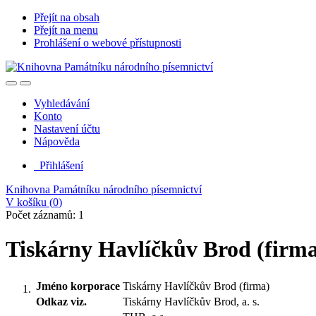
Přejít na obsah
Přejít na menu
Prohlášení o webové přístupnosti
Vyhledávání
Konto
Nastavení účtu
Nápověda
Přihlášení
Knihovna Památníku národního písemnictví
V košíku (
0
)
Počet záznamů: 1
Tiskárny Havlíčkův Brod (firm
Jméno korporace
Tiskárny Havlíčkův Brod (firma)
Odkaz viz.
Tiskárny Havlíčkův Brod, a. s.