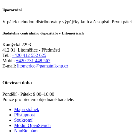
Upozornění
V pátek nebudou distribuovány výpůjčky knih a časopisů. První pátek
Badatelna centrálního depozitáře v Litoměřicích
Kamýcká 2293
412 01
Litoměřice - Předměstí
Tel.:
+420 412 552 625
Mobil:
+420 731 448 567
E-mail:
litomerice@pamatnik-np.cz
Otevírací doba
Pondělí - Pátek:
9:00
–
16:00
Pouze pro předem objednané badatele.
Mapa stránek
Přístupnost
Soukromí
Modul OpenSearch
Napište nám