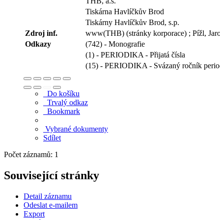
THB, a.s.
Tiskárna Havlíčkův Brod
Tiskárny Havlíčkův Brod, s.p.
Zdroj inf.
www(THB) (stránky korporace) ; Pížl, Jaros
Odkazy
(742) - Monografie
(1) - PERIODIKA - Přijatá čísla
(15) - PERIODIKA - Svázaný ročník perio
Do košíku
Trvalý odkaz
Bookmark
Vybrané dokumenty
Sdílet
Počet záznamů: 1
Související stránky
Detail záznamu
Odeslat e-mailem
Export