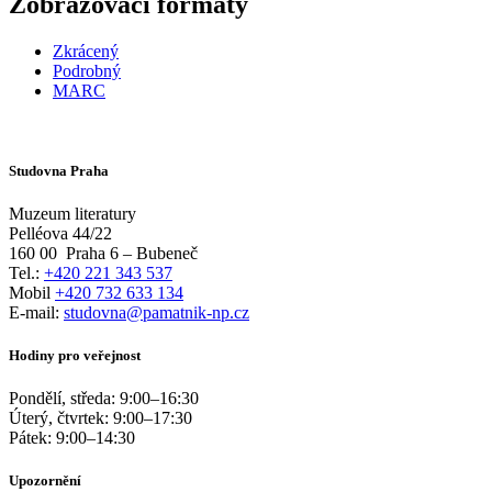
Zobrazovací formáty
Zkrácený
Podrobný
MARC
Studovna Praha
Muzeum literatury
Pelléova 44/22
160 00
Praha 6 – Bubeneč
Tel.:
+420 221 343 537
Mobil
+420 732 633 134
E-mail:
studovna@pamatnik-np.cz
Hodiny pro veřejnost
Pondělí, středa:
9:00
–
16:30
Úterý, čtvrtek:
9:00
–
17:30
Pátek:
9:00
–
14:30
Upozornění