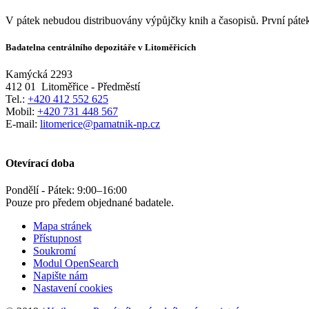
V pátek nebudou distribuovány výpůjčky knih a časopisů. První pátek
Badatelna centrálního depozitáře v Litoměřicích
Kamýcká 2293
412 01
Litoměřice - Předměstí
Tel.:
+420 412 552 625
Mobil:
+420 731 448 567
E-mail:
litomerice@pamatnik-np.cz
Otevírací doba
Pondělí - Pátek:
9:00
–
16:00
Pouze pro předem objednané badatele.
Mapa stránek
Přístupnost
Soukromí
Modul OpenSearch
Napište nám
Nastavení cookies