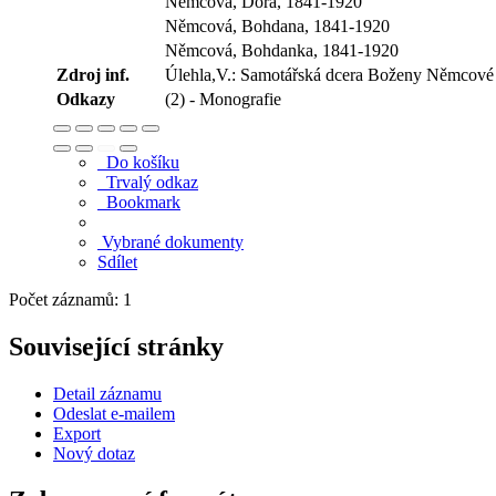
Němcová, Dora, 1841-1920
Němcová, Bohdana, 1841-1920
Němcová, Bohdanka, 1841-1920
Zdroj inf.
Úlehla,V.: Samotářská dcera Boženy Němcové
Odkazy
(2) - Monografie
Do košíku
Trvalý odkaz
Bookmark
Vybrané dokumenty
Sdílet
Počet záznamů: 1
Související stránky
Detail záznamu
Odeslat e-mailem
Export
Nový dotaz