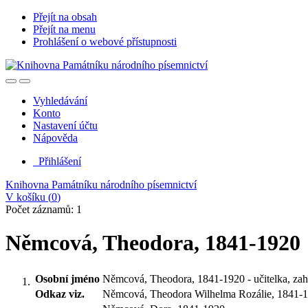
Přejít na obsah
Přejít na menu
Prohlášení o webové přístupnosti
Vyhledávání
Konto
Nastavení účtu
Nápověda
Přihlášení
Knihovna Památníku národního písemnictví
V košíku (
0
)
Počet záznamů: 1
Němcová, Theodora, 1841-1920
Osobní jméno
Němcová, Theodora, 1841-1920 - učitelka, za
Odkaz viz.
Němcová, Theodora Wilhelma Rozálie, 1841-