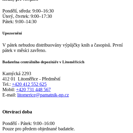
Pondělí, středa:
9:00
–
16:30
Úterý, čtvrtek:
9:00
–
17:30
Pátek:
9:00
–
14:30
Upozornění
V pátek nebudou distribuovány výpůjčky knih a časopisů. První
pátek v měsíci zavřeno.
Badatelna centrálního depozitáře v Litoměřicích
Kamýcká 2293
412 01
Litoměřice - Předměstí
Tel.:
+420 412 552 625
Mobil:
+420 731 448 567
E-mail:
litomerice@pamatnik-np.cz
Otevírací doba
Pondělí - Pátek:
9:00
–
16:00
Pouze pro předem objednané badatele.