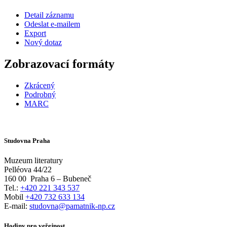
Detail záznamu
Odeslat e-mailem
Export
Nový dotaz
Zobrazovací formáty
Zkrácený
Podrobný
MARC
Studovna Praha
Muzeum literatury
Pelléova 44/22
160 00
Praha 6 – Bubeneč
Tel.:
+420 221 343 537
Mobil
+420 732 633 134
E-mail:
studovna@pamatnik-np.cz
Hodiny pro veřejnost