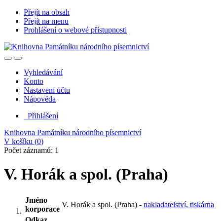
Přejít na obsah
Přejít na menu
Prohlášení o webové přístupnosti
Vyhledávání
Konto
Nastavení účtu
Nápověda
Přihlášení
Knihovna Památníku národního písemnictví
V košíku (
0
)
Počet záznamů: 1
V. Horák a spol. (Praha)
Jméno
V. Horák a spol. (Praha) -
nakladatelství, tiskárna
korporace
Odkaz