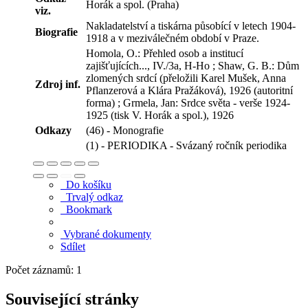
Horák a spol. (Praha)
viz.
Nakladatelství a tiskárna působící v letech 1904-
Biografie
1918 a v meziválečném období v Praze.
Homola, O.: Přehled osob a institucí
zajišťujících..., IV./3a, H-Ho ; Shaw, G. B.: Dům
zlomených srdcí (přeložili Karel Mušek, Anna
Zdroj inf.
Pflanzerová a Klára Pražáková), 1926 (autoritní
forma) ; Grmela, Jan: Srdce světa - verše 1924-
1925 (tisk V. Horák a spol.), 1926
Odkazy
(46) - Monografie
(1) - PERIODIKA - Svázaný ročník periodika
Do košíku
Trvalý odkaz
Bookmark
Vybrané dokumenty
Sdílet
Počet záznamů: 1
Související stránky