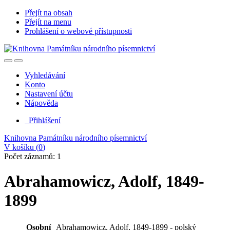
Přejít na obsah
Přejít na menu
Prohlášení o webové přístupnosti
Vyhledávání
Konto
Nastavení účtu
Nápověda
Přihlášení
Knihovna Památníku národního písemnictví
V košíku (
0
)
Počet záznamů: 1
Abrahamowicz, Adolf, 1849-
1899
Osobní
Abrahamowicz, Adolf, 1849-1899 - polský