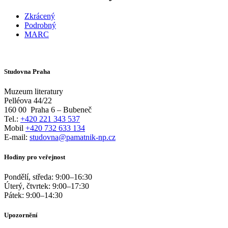
Zkrácený
Podrobný
MARC
Studovna Praha
Muzeum literatury
Pelléova 44/22
160 00
Praha 6 – Bubeneč
Tel.:
+420 221 343 537
Mobil
+420 732 633 134
E-mail:
studovna@pamatnik-np.cz
Hodiny pro veřejnost
Pondělí, středa:
9:00
–
16:30
Úterý, čtvrtek:
9:00
–
17:30
Pátek:
9:00
–
14:30
Upozornění