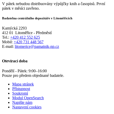
V pátek nebudou distribuovány výpůjčky knih a časopisů. První
pátek v měsíci zavřeno.
Badatelna centrálního depozitáře v Litoměřicích
Kamýcká 2293
412 01
Litoměřice - Předměstí
Tel.:
+420 412 552 625
Mobil:
+420 731 448 567
E-mail:
litomerice@pamatnik-np.cz
Otevírací doba
Pondělí - Pátek:
9:00
–
16:00
Pouze pro předem objednané badatele.
Mapa stránek
Přístupnost
Soukromí
Modul OpenSearch
Napište nám
Nastavení cookies