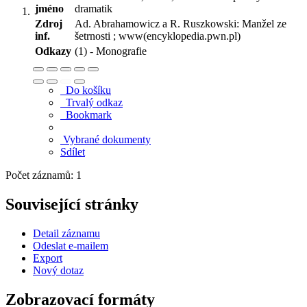
jméno
dramatik
Zdroj
Ad. Abrahamowicz a R. Ruszkowski: Manžel ze
inf.
šetrnosti ; www(encyklopedia.pwn.pl)
Odkazy
(1) - Monografie
Do košíku
Trvalý odkaz
Bookmark
Vybrané dokumenty
Sdílet
Počet záznamů: 1
Související stránky
Detail záznamu
Odeslat e-mailem
Export
Nový dotaz
Zobrazovací formáty