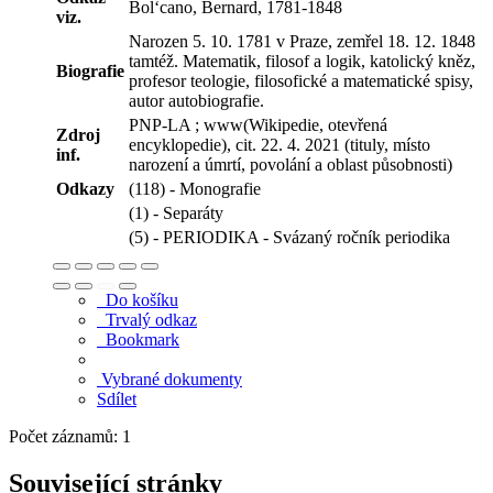
Bol‘cano, Bernard, 1781-1848
viz.
Narozen 5. 10. 1781 v Praze, zemřel 18. 12. 1848
tamtéž. Matematik, filosof a logik, katolický kněz,
Biografie
profesor teologie, filosofické a matematické spisy,
autor autobiografie.
PNP-LA ; www(Wikipedie, otevřená
Zdroj
encyklopedie), cit. 22. 4. 2021 (tituly, místo
inf.
narození a úmrtí, povolání a oblast působnosti)
Odkazy
(118) - Monografie
(1) - Separáty
(5) - PERIODIKA - Svázaný ročník periodika
Do košíku
Trvalý odkaz
Bookmark
Vybrané dokumenty
Sdílet
Počet záznamů: 1
Související stránky