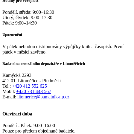
Hodiny pro veřejnost
Pondělí, středa:
9:00
–
16:30
Úterý, čtvrtek:
9:00
–
17:30
Pátek:
9:00
–
14:30
Upozornění
V pátek nebudou distribuovány výpůjčky knih a časopisů. První
pátek v měsíci zavřeno.
Badatelna centrálního depozitáře v Litoměřicích
Kamýcká 2293
412 01
Litoměřice - Předměstí
Tel.:
+420 412 552 625
Mobil:
+420 731 448 567
E-mail:
litomerice@pamatnik-np.cz
Otevírací doba
Pondělí - Pátek:
9:00
–
16:00
Pouze pro předem objednané badatele.