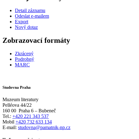
Detail záznamu
Odeslat e-mailem
Export
Nový dotaz
Zobrazovací formáty
Zkrácený
Podrobný
MARC
Studovna Praha
Muzeum literatury
Pelléova 44/22
160 00
Praha 6 – Bubeneč
Tel.:
+420 221 343 537
Mobil
+420 732 633 134
E-mail:
studovna@pamatnik-np.cz