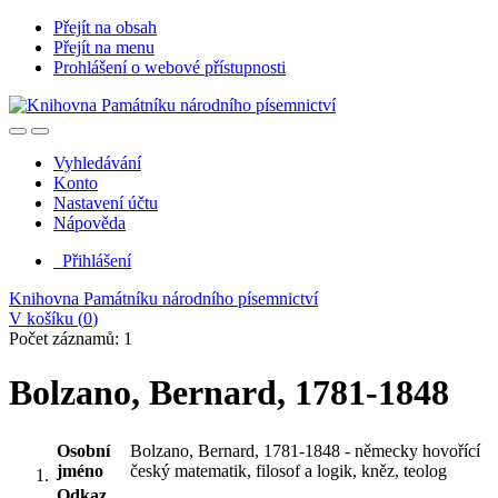
Přejít na obsah
Přejít na menu
Prohlášení o webové přístupnosti
Vyhledávání
Konto
Nastavení účtu
Nápověda
Přihlášení
Knihovna Památníku národního písemnictví
V košíku (
0
)
Počet záznamů: 1
Bolzano, Bernard, 1781-1848
Osobní
Bolzano, Bernard, 1781-1848 - německy hovořící
jméno
český matematik, filosof a logik, kněz, teolog
Odkaz