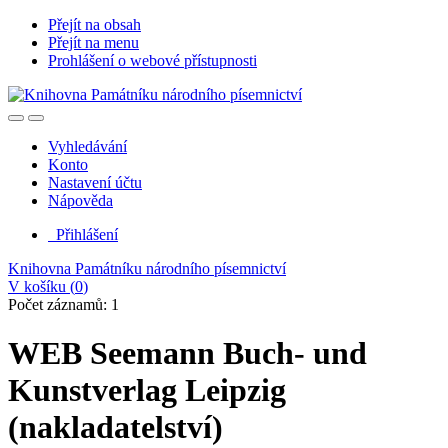
Přejít na obsah
Přejít na menu
Prohlášení o webové přístupnosti
Vyhledávání
Konto
Nastavení účtu
Nápověda
Přihlášení
Knihovna Památníku národního písemnictví
V košíku (
0
)
Počet záznamů: 1
WEB Seemann Buch- und
Kunstverlag Leipzig
(nakladatelství)