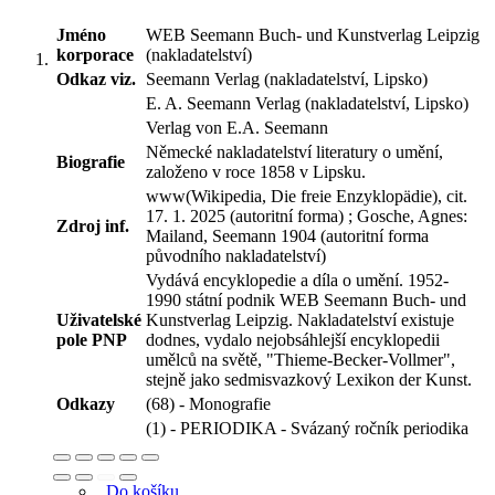
Jméno
WEB Seemann Buch- und Kunstverlag Leipzig
korporace
(nakladatelství)
Odkaz viz.
Seemann Verlag (nakladatelství, Lipsko)
E. A. Seemann Verlag (nakladatelství, Lipsko)
Verlag von E.A. Seemann
Německé nakladatelství literatury o umění,
Biografie
založeno v roce 1858 v Lipsku.
www(Wikipedia, Die freie Enzyklopädie), cit.
17. 1. 2025 (autoritní forma) ; Gosche, Agnes:
Zdroj inf.
Mailand, Seemann 1904 (autoritní forma
původního nakladatelství)
Vydává encyklopedie a díla o umění. 1952-
1990 státní podnik WEB Seemann Buch- und
Uživatelské
Kunstverlag Leipzig. Nakladatelství existuje
pole PNP
dodnes, vydalo nejobsáhlejší encyklopedii
umělců na světě, "Thieme-Becker-Vollmer",
stejně jako sedmisvazkový Lexikon der Kunst.
Odkazy
(68) - Monografie
(1) - PERIODIKA - Svázaný ročník periodika
Do košíku