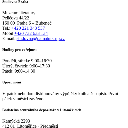
Studovna Praha
Muzeum literatury
Pelléova 44/22
160 00
Praha 6 – Bubeneč
Tel.:
+420 221 343 537
Mobil
+420 732 633 134
E-mail:
studovna@pamatnik-np.cz
Hodiny pro veřejnost
Pondělí, středa:
9:00
–
16:30
Úterý, čtvrtek:
9:00
–
17:30
Pátek:
9:00
–
14:30
Upozornění
V pátek nebudou distribuovány výpůjčky knih a časopisů. První
pátek v měsíci zavřeno.
Badatelna centrálního depozitáře v Litoměřicích
Kamýcká 2293
412 01
Litoměřice - Předměstí