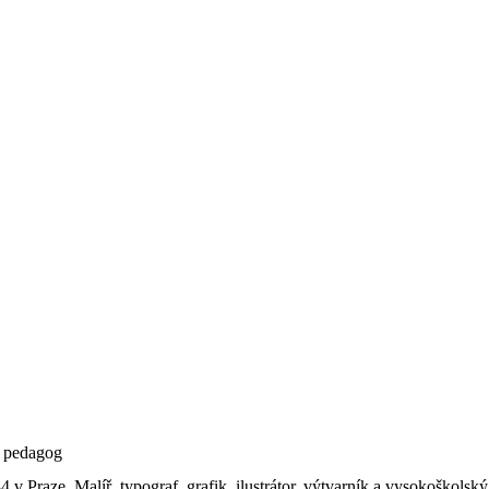
r, pedagog
v Praze. Malíř, typograf, grafik, ilustrátor, výtvarník a vysokoškolský 