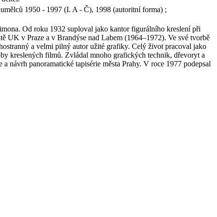
ělců 1950 - 1997 (I. A - Č), 1998 (autoritní forma) ;
ona. Od roku 1932 suploval jako kantor figurálního kreslení při
ultě UK v Praze a v Brandýse nad Labem (1964–1972). Ve své tvorbě
ostranný a velmi pilný autor užité grafiky. Celý život pracoval jako
doby kreslených filmů. Zvládal mnoho grafických technik, dřevoryt a
že a návrh panoramatické tapisérie města Prahy. V roce 1977 podepsal