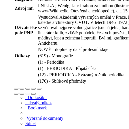
PNP-LA ; Wenig, Jan: Prahou za hudbou (ilustrace
Zdroj inf.
www(Wikipedie, Otevřená encyklopedie), cit. 15. 
Vystudoval Akademii výtvarných umění v Praze, k
katedře architektury ČVUT. V letech 1946–1972 
Uživatelské
se věnoval nejprve volné grafice (suchá jehla, bar
pole PNP
ilustrátor knih, zvláště pohádek, českých pověstí
mědiryt, lept a zejména litografii. Byl mj. grafi
Antichartu.
NOVĚ - doplněny další profesní údaje
Odkazy
(619) - Monografie
(1) - Periodika
(1) - PERIODIKA - Přijatá čísla
(12) - PERIODIKA - Svázaný ročník periodika
(176) - Sbírkové předměty
Do košíku
Trvalý odkaz
Bookmark
Vybrané dokumenty
Sdílet