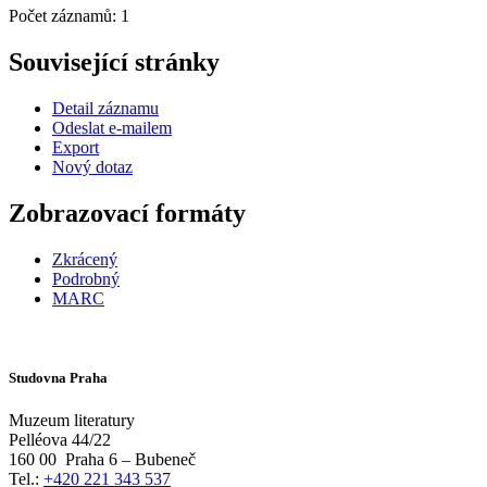
Počet záznamů: 1
Související stránky
Detail záznamu
Odeslat e-mailem
Export
Nový dotaz
Zobrazovací formáty
Zkrácený
Podrobný
MARC
Studovna Praha
Muzeum literatury
Pelléova 44/22
160 00
Praha 6 – Bubeneč
Tel.:
+420 221 343 537