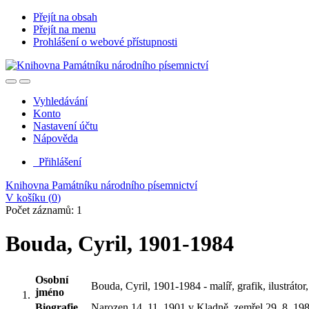
Přejít na obsah
Přejít na menu
Prohlášení o webové přístupnosti
Vyhledávání
Konto
Nastavení účtu
Nápověda
Přihlášení
Knihovna Památníku národního písemnictví
V košíku (
0
)
Počet záznamů: 1
Bouda, Cyril, 1901-1984
Osobní
Bouda, Cyril, 1901-1984 - malíř, grafik, ilustráto
jméno
Biografie
Narozen 14. 11. 1901 v Kladně, zemřel 29. 8. 1984 