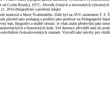
 od Cyrila Boudy), 1972 ; Slovník českých a slovenských výtvarných um
11. 2016 (biografické a profesní údaje)
de studoval u Maxe Švabinského. Dále byl na AVU asistentem T. F. Šim
pak působil jako pedagog a posléze jako profesor na Pedagogické fak
evný lept, litografie) a malbě obrazů. Je však znám především jako mnoh
, humoristických a historických knih. Své ilustrace převáděl také do po
kem-návrhářem československých známek. Vytvořil také návrhy pro vitrá