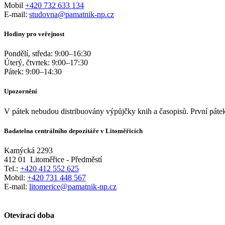
Mobil
+420 732 633 134
E-mail:
studovna@pamatnik-np.cz
Hodiny pro veřejnost
Pondělí, středa:
9:00
–
16:30
Úterý, čtvrtek:
9:00
–
17:30
Pátek:
9:00
–
14:30
Upozornění
V pátek nebudou distribuovány výpůjčky knih a časopisů. První pátek
Badatelna centrálního depozitáře v Litoměřicích
Kamýcká 2293
412 01
Litoměřice - Předměstí
Tel.:
+420 412 552 625
Mobil:
+420 731 448 567
E-mail:
litomerice@pamatnik-np.cz
Otevírací doba