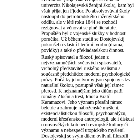
univerzita Nikolajevská ženijní škola), kam byl
však přijat jen Fjodor. Po absolvovávní školy
nastoupil do petrohradského inženýrského
oddílu, ale v létě roku 1844 se rozhodl
rezignovat a věnovat se plně literatuře.
Propuštěn byl z vojenské služby v hodnosti
poručíka. Už během studií se Dostojevskij
pokoušel o vlastní literární tvorbu (drama,
povídky) a také o překladatelskou činnost.
Ruský spisovatel a filozof, jeden z
nejvýznamnějších světových spisovatelů,
vrcholný představitel ruského realismu a
současně předchůdce moderní psychologické
prózy. Počátky jeho tvorby jsou spojeny s tzv.
naturální školou, postupně však její rámec
přerostl. K nejznámějším jeho dílům patří
romány Zločin a trest, Idiot a Bratři
Karamazovi. Jeho význam přesáhl rámec
beletrie a zahrnuje náboženské myšlení,
existencialistickou filosofii, psychoanalýzu,
moderní křesťanskou antropologii, ale i diskusi
o novověkých kořenech evropské kultury či
významu a nebezpečí utopického myšlení.
Dostojevskij se svým dílem ovlivnil filozofii