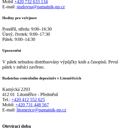
Mobil
+420 732 633 134
E-mail:
studovna@pamatnik-np.cz
Hodiny pro veřejnost
Pondělí, středa:
9:00
–
16:30
Úterý, čtvrtek:
9:00
–
17:30
Pátek:
9:00
–
14:30
Upozornění
V pátek nebudou distribuovány výpůjčky knih a časopisů. První
pátek v měsíci zavřeno.
Badatelna centrálního depozitáře v Litoměřicích
Kamýcká 2293
412 01
Litoměřice - Předměstí
Tel.:
+420 412 552 625
Mobil:
+420 731 448 567
E-mail:
litomerice@pamatnik-np.cz
Otevírací doba