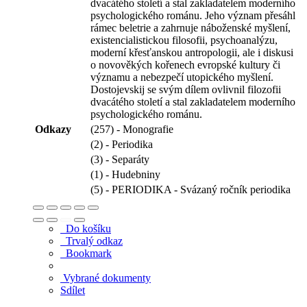
dvacátého století a stal zakladatelem moderního
psychologického románu. Jeho význam přesáhl
rámec beletrie a zahrnuje náboženské myšlení,
existencialistickou filosofii, psychoanalýzu,
moderní křesťanskou antropologii, ale i diskusi
o novověkých kořenech evropské kultury či
významu a nebezpečí utopického myšlení.
Dostojevskij se svým dílem ovlivnil filozofii
dvacátého století a stal zakladatelem moderního
psychologického románu.
Odkazy
(257) - Monografie
(2) - Periodika
(3) - Separáty
(1) - Hudebniny
(5) - PERIODIKA - Svázaný ročník periodika
Do košíku
Trvalý odkaz
Bookmark
Vybrané dokumenty
Sdílet