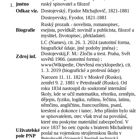
jméno
ruský spisovatel a filozof
Odkaz viz.
Dostojevský, Fjodor Michajlovič, 1821-1881
Dostoyevsky, Fyodor, 1821-1881
Ruský prozaik - novelista, romanopisec,
Biografie
esejista, povídkář; novinář a publicista, filozof a
myslitel, životopisec, překladatel.
LC (Names), cit. 26. 3. 2024 (autoritní forma,
biografické údaje, jiné podoby jména) ;
Dostojevskij,F. M.: Zločin a trest. Praha, Svět
Zdroj inf.
sovětů 1966. (autoritní forma) ;
www(Wikipedie, Otevřená encyklopedie), cit.
1. 3. 2019 (biografické a profesní údaje)
Narozen 11. 11. 1821 v Moskvě (Rusko),
zemřel 9. 2. 1881 v Petrohradě (Rusko). Od
roku 1834 nastoupil do soukromé internátní
školy, kde se učil matematiku, rétoriku, zeměpis,
dějepis, fyziku, logiku, ruštinu, řečtinu, latinu,
němčinu, angličtinu, francouzštinu, psaní,
kreslení a dokonce i tanec. Jeho přáním bylo stát
se spisovatelem, otec však trval na povolání,
které mu poskytne materiální zabezpečení. V
roce 1837 ho oetc (spolu s bratrem Michailem)
Uživatelské
poslal na vojenskou strojírenskou školu v
pole PNP
Petrohradě (Vojenská ženijně-technická