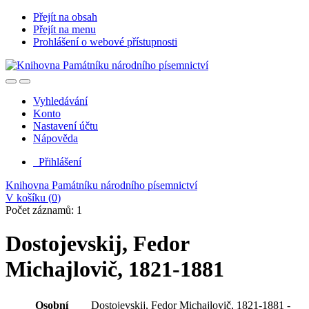
Přejít na obsah
Přejít na menu
Prohlášení o webové přístupnosti
Vyhledávání
Konto
Nastavení účtu
Nápověda
Přihlášení
Knihovna Památníku národního písemnictví
V košíku (
0
)
Počet záznamů: 1
Dostojevskij, Fedor
Michajlovič, 1821-1881
Osobní
Dostojevskij, Fedor Michajlovič, 1821-1881 -